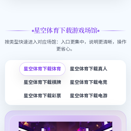
星空体育下载游戏场馆
按类型快速进入对应场馆：入口更集中，说明更清晰，操作
更省心。
星空体育下载体育
星空体育下载真人
星空体育下载棋牌
星空体育下载电竞
星空体育下载彩票
星空体育下载电游