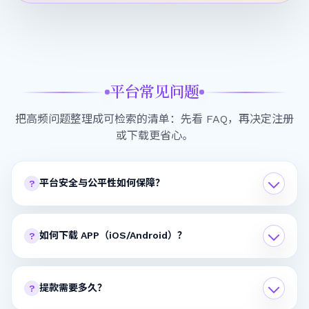
平台常见问题
把高频问题整理成可检索的清单：先看 FAQ，再决定注册
或下载更省心。
平台安全与公平性如何保障？
?
如何下载 APP（iOS/Android）？
?
提款需要多久？
?