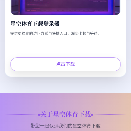
星空体育下载登录器
提供更稳定的访问方式与快捷入口，减少卡顿与等待。
点击下载
关于星空体育下载
带您一起认识我们的星空体育下载