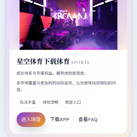
星空体育下载体育
SPORTS
成长体系与专属权益，服务体验更稳定。
多市场覆盖与更及时的动态呈现，让你更快找到想玩的内
容。
玩法丰富
体验流畅
稳定入口
进入场馆
下载APP
查看FAQ