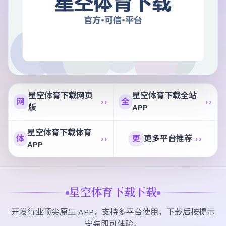
星空体育下载网页
星空体育下载全站
网
››
全
››
版
APP
星空体育下载体育
体
››
更
更多平台推荐
››
APP
星空体育下载下载
开发行业顶尖原生 APP，支持多平台使用，下载后按提示
安装即可体验。