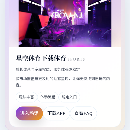
星空体育下载体育
SPORTS
成长体系与专属权益，服务体验更稳定。
多市场覆盖与更及时的动态呈现，让你更快找到想玩的内
容。
玩法丰富
体验流畅
稳定入口
进入场馆
下载APP
查看FAQ