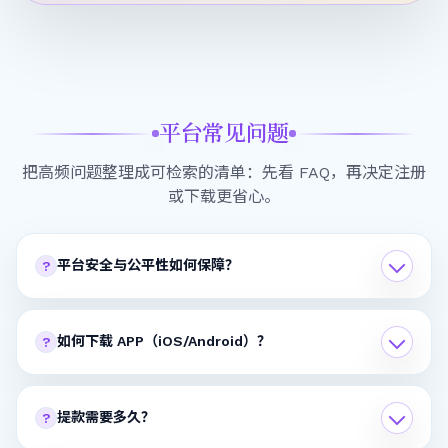
平台常见问题
把高频问题整理成可检索的清单：先看 FAQ，再决定注册
或下载更省心。
平台安全与公平性如何保障？
?
如何下载 APP（iOS/Android）？
?
提款需要多久？
?