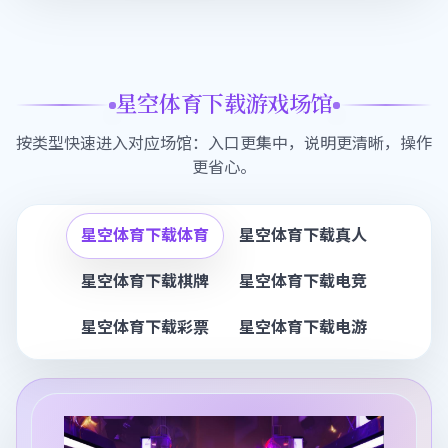
星空体育下载游戏场馆
按类型快速进入对应场馆：入口更集中，说明更清晰，操作
更省心。
星空体育下载体育
星空体育下载真人
星空体育下载棋牌
星空体育下载电竞
星空体育下载彩票
星空体育下载电游