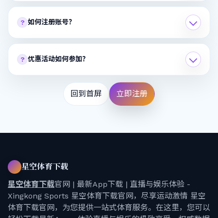
如何注册账号？
?
优惠活动如何参加？
?
回到首屏
立即注册
星空体育下载
星空体育下载
官网 | 最新App下载 | 直播与娱乐体验 -
Xingkong Sports 星空体育下载官网，尽享运动激情 星空
体育下载官网，为您提供一站式体育服务。在这里，您可以