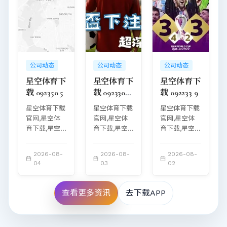
公司动态
公司动态
公司动态
星空体育下
星空体育下
星空体育下
载 092350 5
载 092330
载 092233 9
81
星空体育下载
星空体育下载
星空体育下载
官网,星空体
官网,星空体
官网,星空体
育下载,星空
育下载,星空
育下载,星空
体育直播,星
体育直播,星
体育直播,星
空体育娱乐,
空体育娱乐,
空体育娱乐,
2026-08-
2026-08-
2026-08-
星空体育平
星空体育平
星空体育平
04
03
02
台,星空体育
台,星空体育
台,星空体育
下载 092350
下载 092330
下载 092233
5
81
9
查看更多资讯
去下载APP