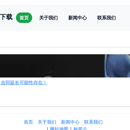
下载
首页
关于我们
新闻中心
联系我们
，合同延长可能性存在！
首页
关于我们
新闻中心
联系我们
|
网站地图
|
标签云