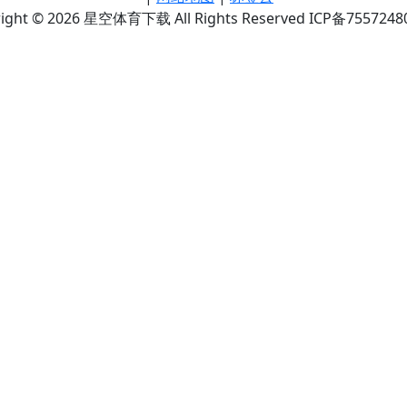
right © 2026 星空体育下载 All Rights Reserved ICP备7557248