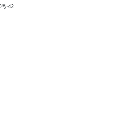
0号-42